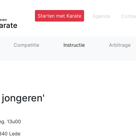
Starten met Karate
Agenda
Conta
eren
arate
Competitie
Instructie
Arbitrage
 jongeren'
ng. 13u00
9340 Lede