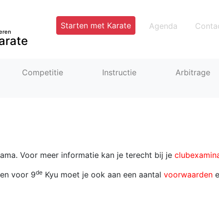
Starten met Karate
Agenda
Conta
eren
arate
Competitie
Instructie
Arbitrage
ama. Voor meer informatie kan je terecht bij je
clubexamin
de
en voor 9
Kyu moet je ook aan een aantal
voorwaarden
e