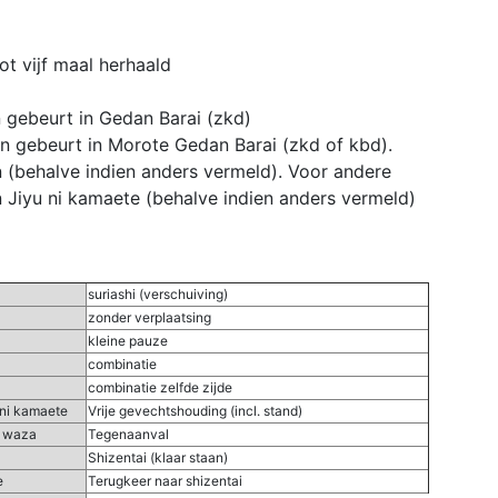
t vijf maal herhaald
 gebeurt in Gedan Barai (zkd)
en gebeurt in Morote Gedan Barai (zkd of kbd).
 (behalve indien anders vermeld). Voor andere
 Jiyu ni kamaete (behalve indien anders vermeld)
suriashi (verschuiving)
zonder verplaatsing
kleine pauze
combinatie
combinatie zelfde zijde
 ni kamaete
Vrije gevechtshouding (incl. stand)
 waza
Tegenaanval
Shizentai (klaar staan)
e
Terugkeer naar shizentai