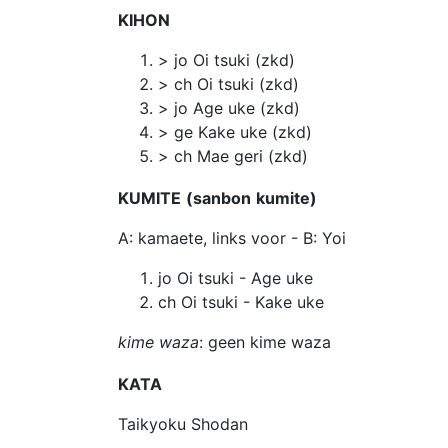
KIHON
> jo Oi tsuki (zkd)
> ch Oi tsuki (zkd)
> jo Age uke (zkd)
> ge Kake uke (zkd)
> ch Mae geri (zkd)
KUMITE
(sanbon
kumite)
A: kamaete, links voor - B: Yoi
jo Oi tsuki - Age uke
ch Oi tsuki - Kake uke
kime
waza
: geen kime waza
KATA
Taikyoku Shodan