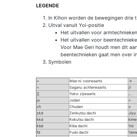
LEGENDE
In Kihon worden de bewegingen drie to
Uitval vanuit Yoi-positie
Het uitvallen voor armtechnieken
Het uitvallen voor beentechniek
Voor Mae Geri houdt men dit aan
beentechnieken gaat men over in
Symbolen
>
Mae ni: voorwaarts
->
<
Sagaru: achterwaarts
//
[]
Yoko: zijwaarts
...
jo
Jodan
+
ch
Chudan
±
zkd
Zenkutsu dachi
Jiyu
kkd
Kokutsu dachi
kime
kbd
Kiba dachi
Yoi
fd
Fudo dachi
Yam