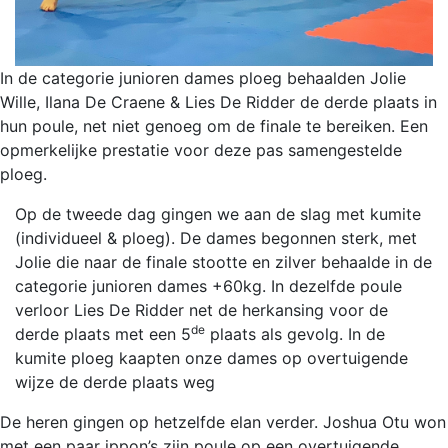
In de categorie junioren dames ploeg behaalden Jolie
Wille, Ilana De Craene & Lies De Ridder de derde plaats in
hun poule, net niet genoeg om de finale te bereiken. Een
opmerkelijke prestatie voor deze pas samengestelde
ploeg.
Op de tweede dag gingen we aan de slag met kumite
(individueel & ploeg). De dames begonnen sterk, met
Jolie die naar de finale stootte en zilver behaalde in de
categorie junioren dames +60kg. In dezelfde poule
verloor Lies De Ridder net de herkansing voor de
de
derde plaats met een 5
plaats als gevolg. In de
kumite ploeg kaapten onze dames op overtuigende
wijze de derde plaats weg
De heren gingen op hetzelfde elan verder. Joshua Otu won
met een paar ippon’s zijn poule op een overtuigende