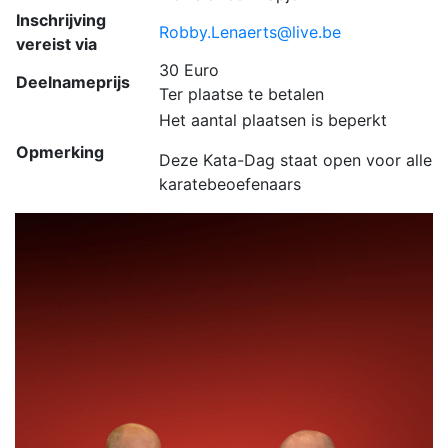
Inschrijving
Robby.Lenaerts@live.be
vereist via
30 Euro
Deelnameprijs
Ter plaatse te betalen
Het aantal plaatsen is beperkt
Opmerking
Deze Kata-Dag staat open voor alle
karatebeoefenaars