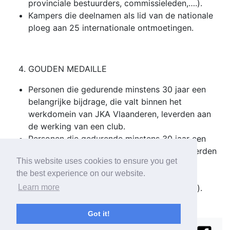
provinciale bestuurders, commissieleden,….).
Kampers die deelnamen als lid van de nationale
ploeg aan 25 internationale ontmoetingen.
GOUDEN MEDAILLE
Personen die gedurende minstens 30 jaar een
belangrijke bijdrage, die valt binnen het
werkdomein van JKA Vlaanderen, leverden aan
de werking van een club.
Personen die gedurende minstens 30 jaar een
belangrijke club-overstijgende bijdrage leverden
This website uses cookies to ensure you get
aan de werking van JKA Vlaanderen (bvb.
the best experience on our website.
scheidsrechters, markeerders, fotograaf,
provinciale bestuurders, commissieleden,….).
Learn more
Got it!