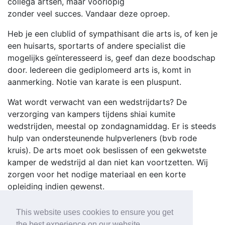
collega artsen, maar voorlopig
zonder veel succes. Vandaar deze oproep.
Heb je een clublid of sympathisant die arts is, of ken je
een huisarts, sportarts of andere specialist die
mogelijks geïnteresseerd is, geef dan deze boodschap
door. Iedereen die gediplomeerd arts is, komt in
aanmerking. Notie van karate is een pluspunt.
Wat wordt verwacht van een wedstrijdarts? De
verzorging van kampers tijdens shiai kumite
wedstrijden, meestal op zondagnamiddag. Er is steeds
hulp van ondersteunende hulpverleners (bvb rode
kruis). De arts moet ook beslissen of een gekwetste
kamper de wedstrijd al dan niet kan voortzetten. Wij
zorgen voor het nodige materiaal en een korte
opleiding indien gewenst.
Geïnteresseerden mogen mailen naar
This website uses cookies to ensure you get
kathleenlambein@yahoo.com
the best experience on our website.