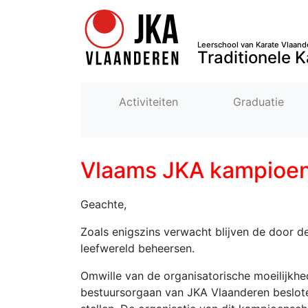
Leerschool van Karate Vlaand
Traditionele K
Activiteiten
Graduatie
Vlaams JKA kampioe
Geachte,
Zoals enigszins verwacht blijven de door 
leefwereld beheersen.
Omwille van de organisatorische moeilijkh
bestuursorgaan van JKA Vlaanderen beslot