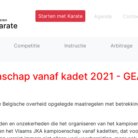
Starten met Karate
Agenda
Conta
eren
arate
Competitie
Instructie
Arbitrage
nschap vanaf kadet 2021 - 
de Belgische overheid opgelegde maatregelen met betrekkin
eden en onzekerheden die het organiseren van het kampioe
en het Vlaams JKA kampioenschap vanaf kadetten, dat voor