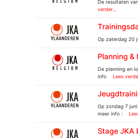
De resultaten va
verder...
Trainingsd
Op zaterdag 20 j
Planning &
De planning en l
info
Lees verder
Jeugdtrain
Op zondag 7 juni
meer info :
Lees
Stage JKA 