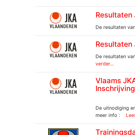
Resultaten
De resultaten va
Resultaten
De resultaten va
verder...
Vlaams JKA
Inschrijvin
De uitnodiging e
meer info :
Lees
Trainingsd