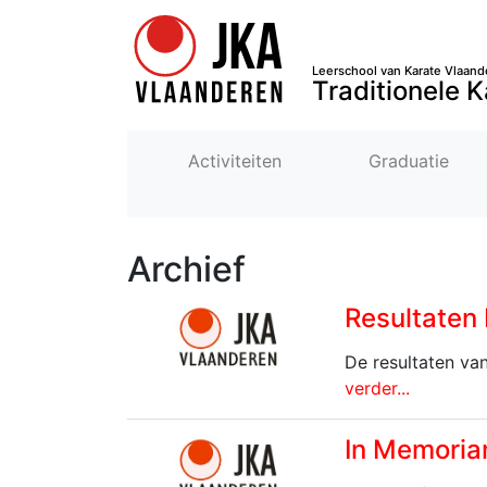
Leerschool van Karate Vlaand
Traditionele K
Activiteiten
Graduatie
Archief
Resultate
De resultaten va
verder...
In Memoria